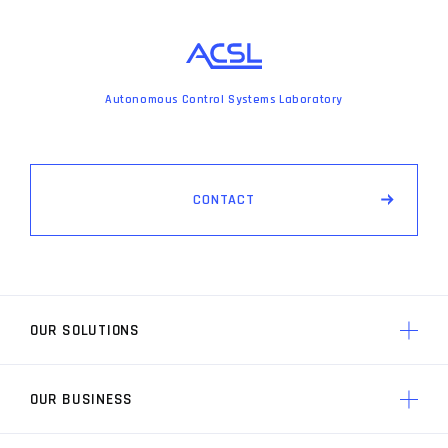
Autonomous Control Systems Laboratory
C
O
N
T
A
C
T
OUR SOLUTIONS
OUR BUSINESS
ACSLのソリューション トップ