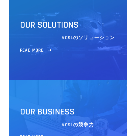
O
U
R
S
O
L
U
T
I
O
N
S
ACSLのソリューション
R
E
A
D
M
O
R
E
O
U
R
B
U
S
I
N
E
S
S
ACSLの競争力