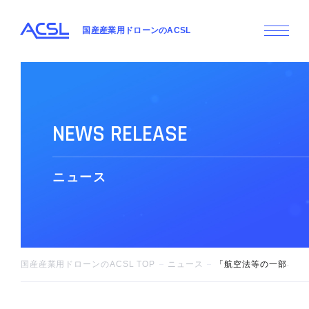
国産産業用ドローンのACSL
N
E
W
S
R
E
L
E
A
S
E
ニ
ュ
ー
ス
国産産業用ドローンのACSL TOP
ニュース
「航空法等の一部を改正