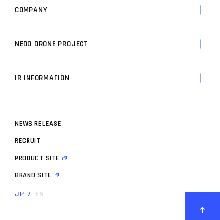
AP3 制御技術
COMPANY
ACSLの競争力 トップ
製品一覧
ACSLの実績
AP3 制御技術の特徴
NEDO DRONE PROJECT
ACSLについて トップ
ACSLの価値
ACSLのミッション
ACSLの技術力
IR INFORMATION
プロジェクト トップ
経営メンバー
プロジェクト概要
会社概要
N
E
W
S
R
E
L
E
A
S
E
株主・投資家情報 トップ
開発事業者
ACSLの歩み
R
E
C
R
U
I
T
IRニュース
お知らせ
P
R
O
D
U
C
T
S
I
T
E
IRライブラリ
ドローンスペック
B
R
A
N
D
S
I
T
E
決算短信
JP
/
EN
有価証券報告書
決算説明資料