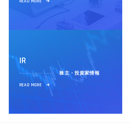
R
E
A
D
M
O
R
E
I
R
株主・投資家情報
R
E
A
D
M
O
R
E