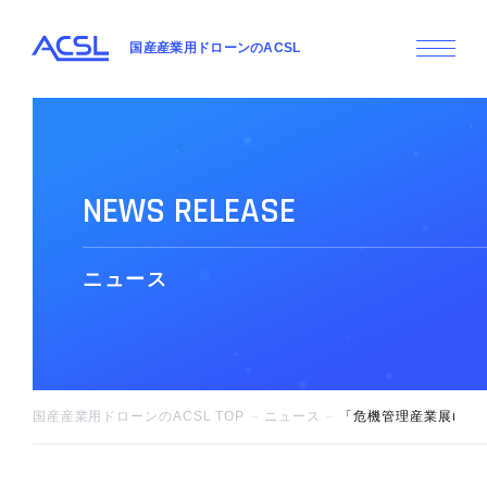
国産産業用ドローンのACSL
N
E
W
S
R
E
L
E
A
S
E
ニ
ュ
ー
ス
国産産業用ドローンのACSL TOP
ニュース
「危機管理産業展(RISCO