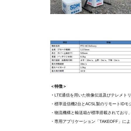
＜特徴＞
・
LTE通信を用いた映像伝送及びテレメト
・標準送信機2台とACSL製のリモートID
・物流機構と輸送箱が標準搭載されており、内
・専用アプリケーション「TAKEOFF」に