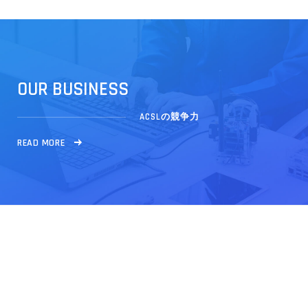
O
U
R
B
U
S
I
N
E
S
S
ACSLの競争力
R
E
A
D
M
O
R
E