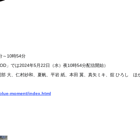
分～10時54分
D」では2024年5月22日（水）夜10時54分配信開始）
部 大、仁村紗和、夏帆、平岩 紙、本田 翼、真矢ミキ、舘 ひろし ほ
p/blue-moment/index.html