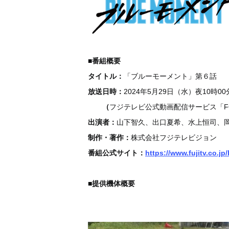
■番組概要
タイトル
：
「ブルーモーメント」第６話
放送日時
：
2024年5月29日（水）夜10時00
（
フジテレビ公式動画配信サービス「FO
出演者
：
山下智久、出口夏希、水上恒司、岡
制作・著作
：
株式会社フジテレビジョン
番組公式サイト
：
https://www.fujitv.co.j
■提供機体概要