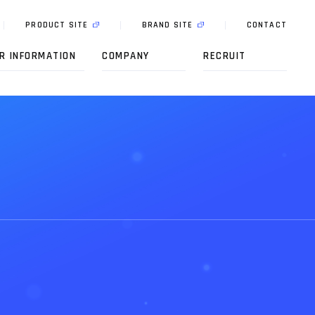
P
R
O
D
U
C
T
S
I
T
E
B
R
A
N
D
S
I
T
E
C
O
N
T
A
C
T
R
I
N
F
O
R
M
A
T
I
O
N
C
O
M
P
A
N
Y
R
E
C
R
U
I
T