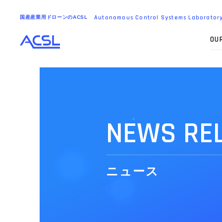
Autonomous
Control
Systems
Laborator
国産産業用ドローンのACSL
O
U
N
E
W
S
R
E
ニ
ュ
ー
ス