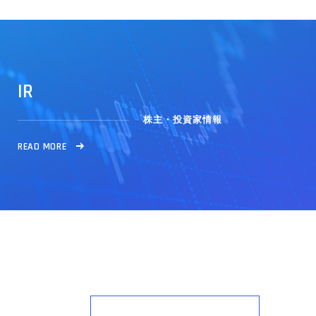
I
R
株主・投資家情報
R
E
A
D
M
O
R
E