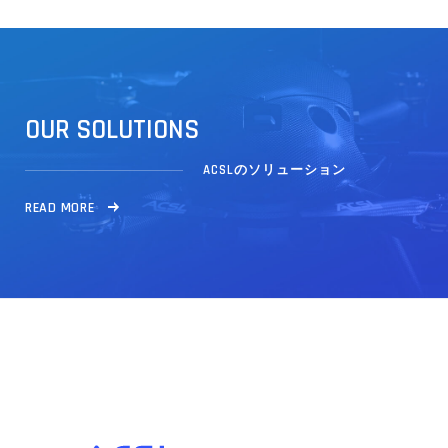
O
U
R
S
O
L
U
T
I
O
N
S
ACSLのソリューション
R
E
A
D
M
O
R
E