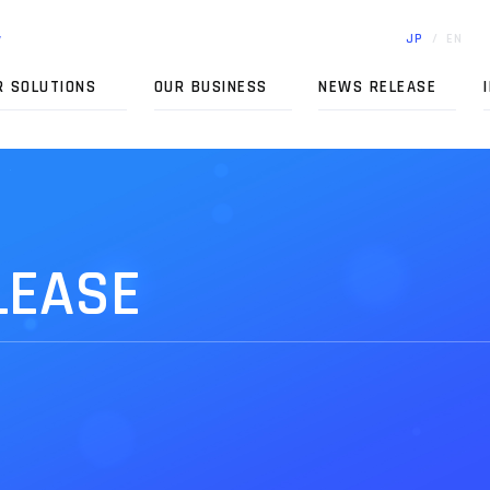
y
J
P
/
E
N
R
S
O
L
U
T
I
O
N
S
O
U
R
B
U
S
I
N
E
S
S
N
E
W
S
R
E
L
E
A
S
E
I
L
E
A
S
E