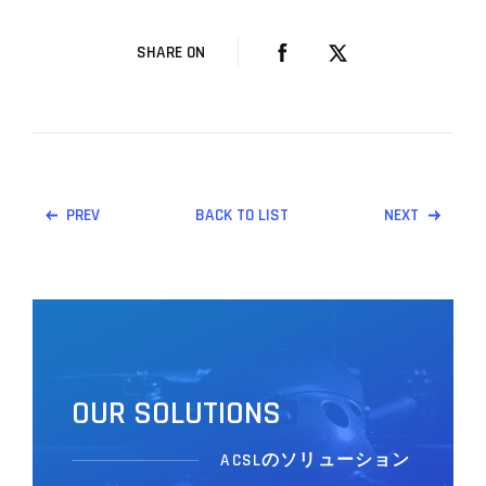
SHARE ON
PREV
BACK TO LIST
NEXT
O
U
R
S
O
L
U
T
I
O
N
S
ACSLのソリューション