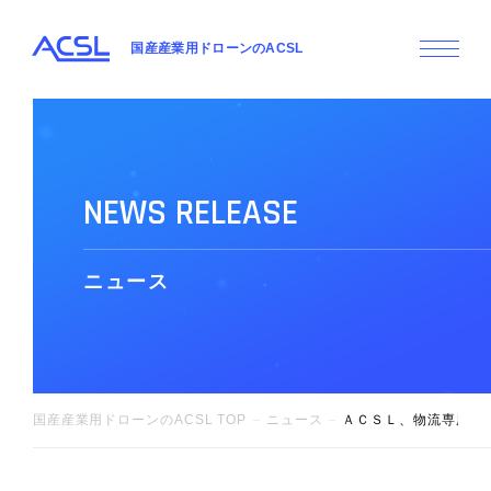
国産産業用ドローンのACSL
N
E
W
S
R
E
L
E
A
S
E
ニ
ュ
ー
ス
国産産業用ドローンのACSL TOP
ニュース
ＡＣＳＬ、物流専用ドロー