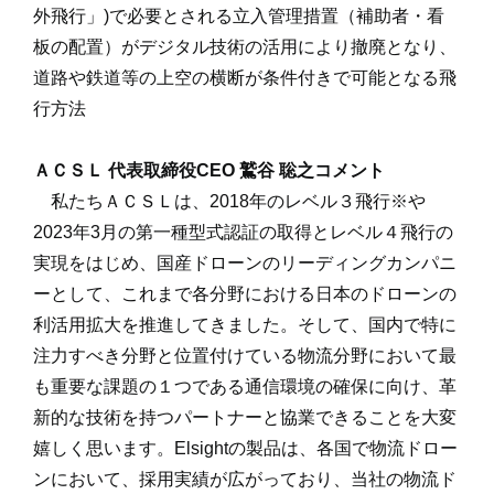
外飛行」)で必要とされる立入管理措置（補助者・看
板の配置）がデジタル技術の活用により撤廃となり、
道路や鉄道等の上空の横断が条件付きで可能となる飛
行方法
ＡＣＳＬ 代表取締役CEO 鷲谷 聡之コメント
私たちＡＣＳＬは、2018年のレベル３飛行
※
や
2023年3月の第一種型式認証の取得とレベル４飛行の
実現をはじめ、国産ドローンのリーディングカンパニ
ーとして、これまで各分野における日本のドローンの
利活用拡大を推進してきました。そして、国内で特に
注力すべき分野と位置付けている物流分野において最
も重要な課題の１つである通信環境の確保に向け、革
新的な技術を持つパートナーと協業できることを大変
嬉しく思います。Elsightの製品は、各国で物流ドロー
ンにおいて、採用実績が広がっており、当社の物流ド