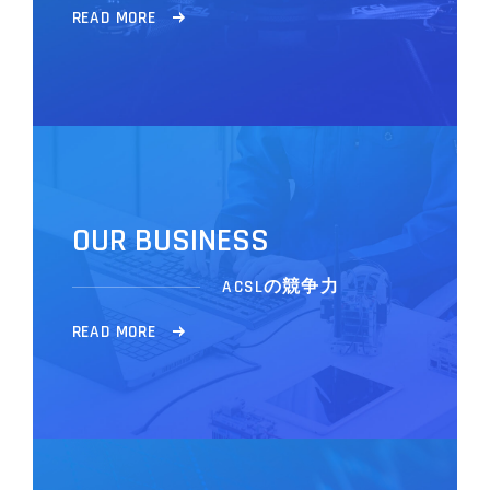
R
E
A
D
M
O
R
E
O
U
R
B
U
S
I
N
E
S
S
ACSLの競争力
R
E
A
D
M
O
R
E