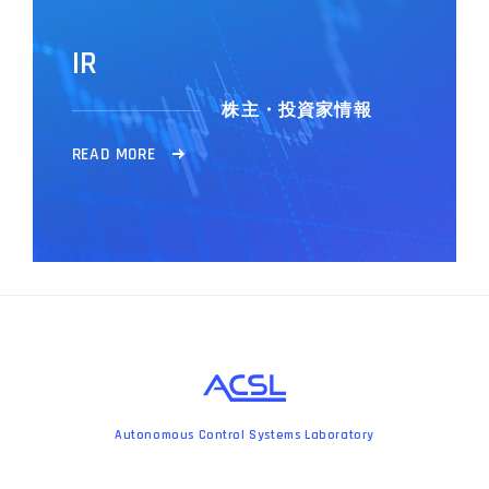
I
R
株主・投資家情報
R
E
A
D
M
O
R
E
Autonomous Control Systems Laboratory