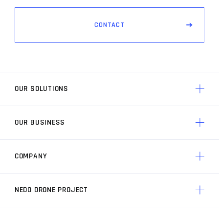
C
O
N
T
A
C
T
OUR SOLUTIONS
OUR BUSINESS
ACSLのソリューション トップ
AP3 制御技術
COMPANY
ACSLの競争力 トップ
製品一覧
ACSLの実績
AP3 制御技術の特徴
NEDO DRONE PROJECT
ACSLについて トップ
ACSLの価値