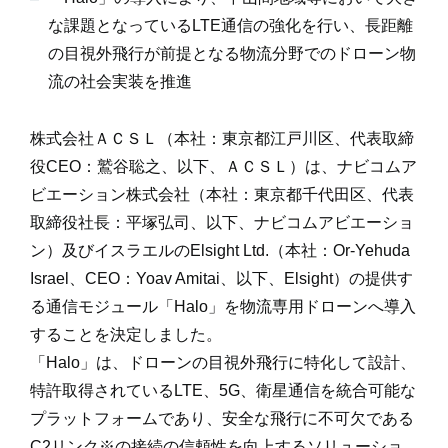
な課題となっているLTE通信の強化を行い、長距離
の目視外飛行が前提となる物流分野でのドローン物
流の社会実装を推進
株式会社ＡＣＳＬ（本社：東京都江戸川区、代表取締
役CEO：鷲谷聡之、以下、ＡＣＳＬ）は、ナビコムア
ビエーション株式会社（本社：東京都千代田区、代表
取締役社長：平塚弘司、以下、ナビコムアビエーショ
ン）及びイスラエルのElsight Ltd.（本社：Or-Yehuda
Israel、CEO：Yoav Amitai、以下、Elsight）の提供す
る通信モジュール「Halo」を物流専用ドローンへ導入
することを決定しました。
「Halo」は、ドローンの目視外飛行に特化して設計、
特許取得されているLTE、5G、衛星通信を統合可能な
プラットフォームであり、安全な飛行に不可欠である
C2リンク
※
の接続の信頼性を向上するソリューショ