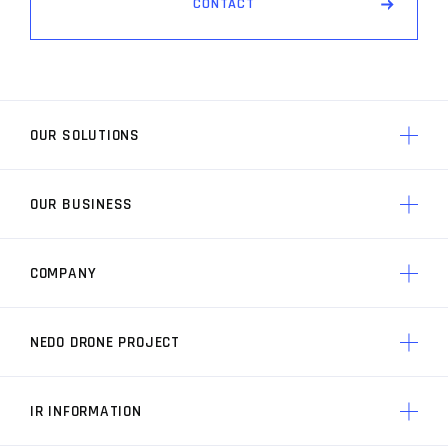
C
O
N
T
A
C
T
OUR SOLUTIONS
OUR BUSINESS
ACSLのソリューション トップ
AP3 制御技術
COMPANY
ACSLの競争力 トップ
製品一覧
ACSLの実績
AP3 制御技術の特徴
NEDO DRONE PROJECT
ACSLについて トップ
ACSLの価値
ACSLのミッション
ACSLの技術力
IR INFORMATION
プロジェクト トップ
経営メンバー