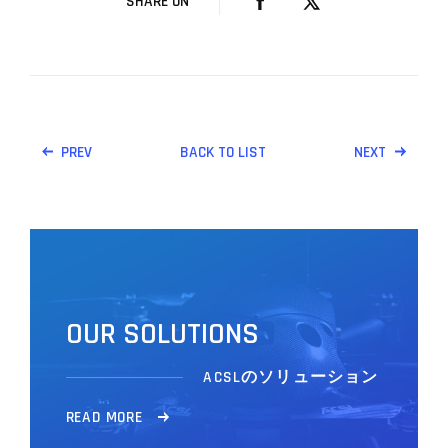
SHARE ON
PREV
BACK TO LIST
NEXT
O
U
R
S
O
L
U
T
I
O
N
S
ACSLのソリューション
R
E
A
D
M
O
R
E