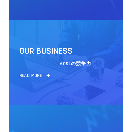
O
U
R
B
U
S
I
N
E
S
S
ACSLの競争力
R
E
A
D
M
O
R
E