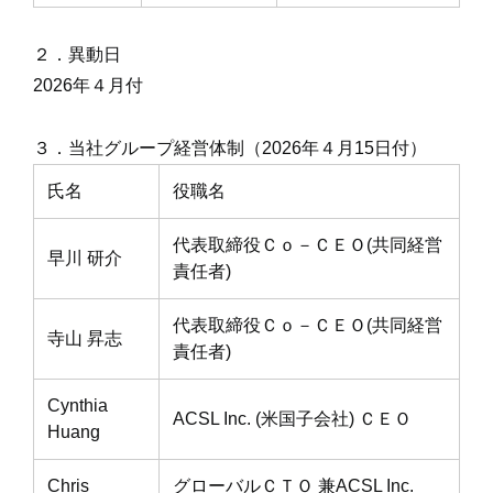
２．異動日
2026年４月付
３．当社グループ経営体制（2026年４月15日付）
氏名
役職名
代表取締役Ｃｏ－ＣＥＯ(共同経営
早川 研介
責任者)
代表取締役Ｃｏ－ＣＥＯ(共同経営
寺山 昇志
責任者)
Cynthia
ACSL Inc. (米国子会社) ＣＥＯ
Huang
Chris
グローバルＣＴＯ 兼ACSL Inc.