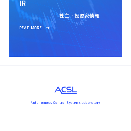
I
R
株主・投資家情報
R
E
A
D
M
O
R
E
Autonomous Control Systems Laboratory