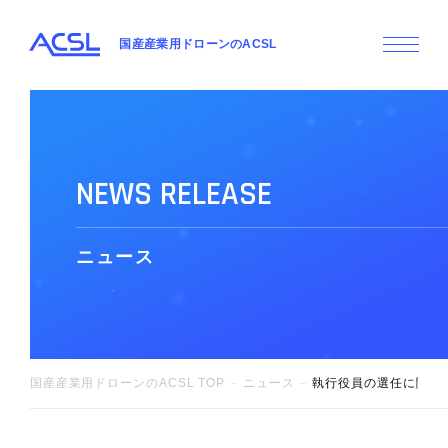
国産産業用ドローンのACSL
N
E
W
S
R
E
L
E
A
S
E
ニ
ュ
ー
ス
国産産業用ドローンのACSL TOP
ニュース
執行役員の選任に関す