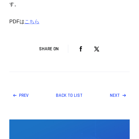
す。
PDFは
こちら
SHARE ON
PREV
BACK TO LIST
NEXT