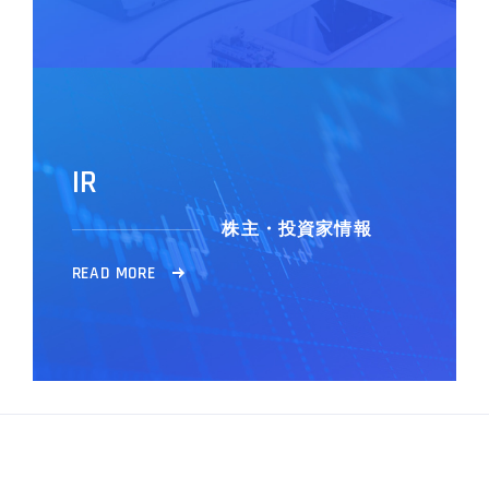
I
R
株主・投資家情報
R
E
A
D
M
O
R
E