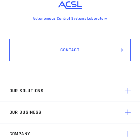
Autonomous Control Systems Laboratory
C
O
N
T
A
C
T
OUR SOLUTIONS
OUR BUSINESS
ACSLのソリューション トップ
AP3 制御技術
COMPANY