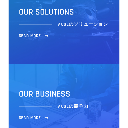
O
U
R
S
O
L
U
T
I
O
N
S
ACSLのソリューション
R
E
A
D
M
O
R
E
O
U
R
B
U
S
I
N
E
S
S
ACSLの競争力
R
E
A
D
M
O
R
E