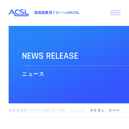
国産産業用ドローンのACSL
N
E
W
S
R
E
L
E
A
S
E
ニ
ュ
ー
ス
国産産業用ドローンのACSL TOP
ニュース
ＡＣＳＬ、スペースデー