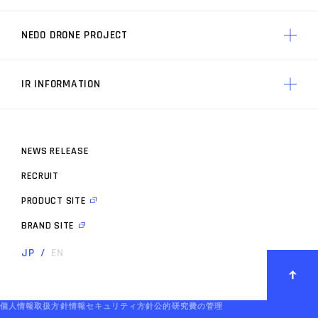
ACSLの競争力 トップ
製品一覧
ACSLの実績
AP3 制御技術の特徴
NEDO DRONE PROJECT
ACSLについて トップ
ACSLの価値
ACSLのミッション
ACSLの技術力
IR INFORMATION
プロジェクト トップ
経営メンバー
プロジェクト概要
会社概要
N
E
W
S
R
E
L
E
A
S
E
株主・投資家情報 トップ
開発事業者
ACSLの歩み
R
E
C
R
U
I
T
IRニュース
お知らせ
P
R
O
D
U
C
T
S
I
T
E
IRライブラリ
ドローンスペック
B
R
A
N
D
S
I
T
E
決算短信
JP
/
EN
有価証券報告書
決算説明資料
統合報告書
個人情報取扱方針
情報セキュリティ方針
公的研究費の管理