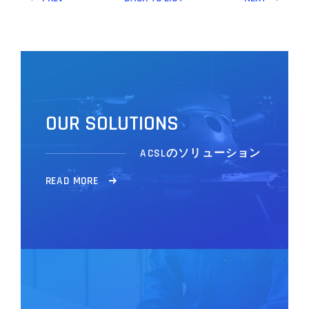
O
U
R
S
O
L
U
T
I
O
N
S
ACSLのソリューション
R
E
A
D
M
O
R
E