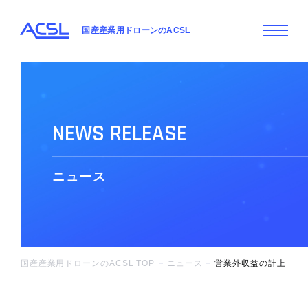
国産産業用ドローンのACSL
N
E
W
S
R
E
L
E
A
S
E
ニ
ュ
ー
ス
国産産業用ドローンのACSL TOP
ニュース
営業外収益の計上に関