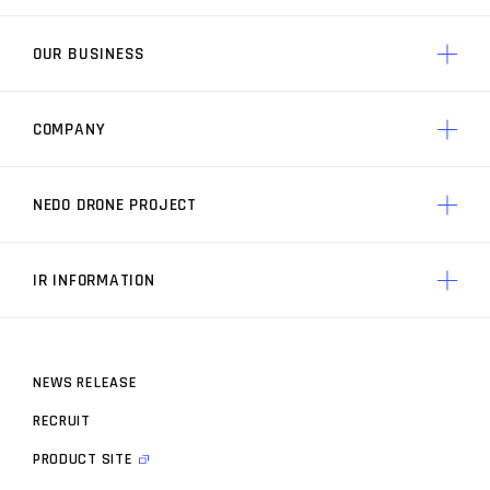
OUR BUSINESS
ACSLのソリューション トップ
AP3 制御技術
COMPANY
ACSLの競争力 トップ
製品一覧
ACSLの実績
AP3 制御技術の特徴
NEDO DRONE PROJECT
ACSLについて トップ
ACSLの価値
ACSLのミッション
ACSLの技術力
IR INFORMATION
プロジェクト トップ
経営メンバー
プロジェクト概要
会社概要
N
E
W
S
R
E
L
E
A
S
E
株主・投資家情報 トップ
開発事業者
ACSLの歩み
R
E
C
R
U
I
T
IRニュース
お知らせ
P
R
O
D
U
C
T
S
I
T
E
IRライブラリ
ドローンスペック