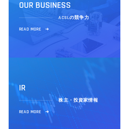
O
U
R
B
U
S
I
N
E
S
S
ACSLの競争力
R
E
A
D
M
O
R
E
I
R
株主・投資家情報
R
E
A
D
M
O
R
E