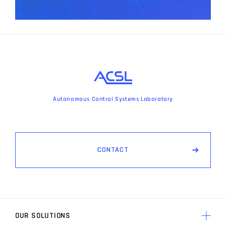
Autonomous Control Systems Laboratory
C
O
N
T
A
C
T
OUR SOLUTIONS