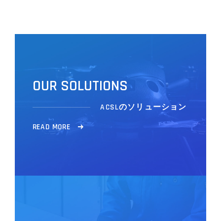
O
U
R
S
O
L
U
T
I
O
N
S
ACSLのソリューション
R
E
A
D
M
O
R
E