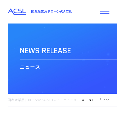
国産産業用ドローンのACSL
N
E
W
S
R
E
L
E
A
S
E
ニ
ュ
ー
ス
国産産業用ドローンのACSL TOP
ニュース
ＡＣＳＬ、「Japan Dron