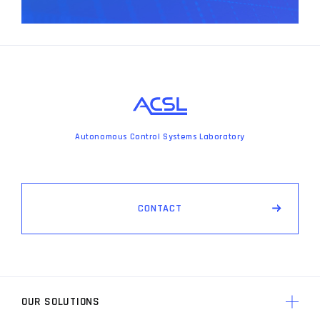
Autonomous Control Systems Laboratory
C
O
N
T
A
C
T
OUR SOLUTIONS