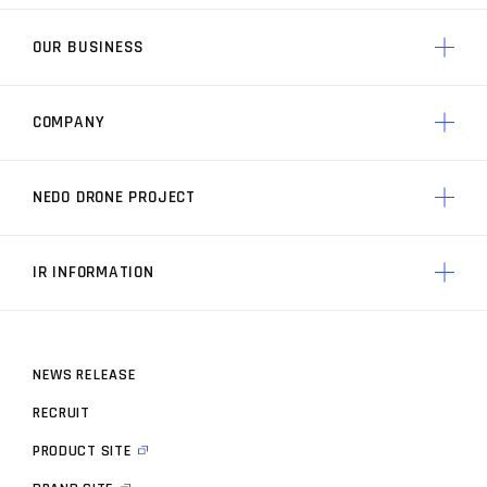
OUR BUSINESS
ACSLのソリューション トップ
AP3 制御技術
COMPANY
ACSLの競争力 トップ
製品一覧
ACSLの実績
AP3 制御技術の特徴
NEDO DRONE PROJECT
ACSLについて トップ
ACSLの価値
ACSLのミッション
ACSLの技術力
IR INFORMATION
プロジェクト トップ
経営メンバー
プロジェクト概要
会社概要
N
E
W
S
R
E
L
E
A
S
E
株主・投資家情報 トップ
開発事業者
ACSLの歩み
R
E
C
R
U
I
T
IRニュース
お知らせ
P
R
O
D
U
C
T
S
I
T
E
IRライブラリ
ドローンスペック