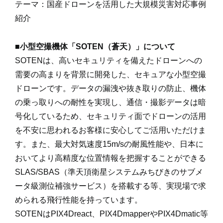
テーマ：国産ドローンを活用した大規模災害対応事例
紹介
■小型空撮機体「SOTEN（蒼天）」について
SOTENは、高いセキュリティを備えたドローンへの
需要の高まりを背景に開発した、セキュアな小型空撮
ドローンです。データの漏洩や抜き取りの防止、機体
の乗っ取りへの耐性を実現し、通信・撮影データは暗
号化しているため、セキュリティ面でドローンの活用
を不安に思われるお客様に安心してご活用いただけま
す。また、最大対気速度15m/sの耐風性能や、日本に
おいてより高精度な位置情報を把握することができる
SLAS/SBAS（準天頂衛星システムみちびきのサブメ
ータ級測位補強サービス）を搭載する等、実現場で求
められる飛行性能を持っています。
SOTENはPIX4Dreact、PIX4DmapperやPIX4Dmatic等