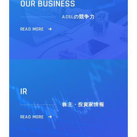
O
U
R
B
U
S
I
N
E
S
S
ACSLの競争力
R
E
A
D
M
O
R
E
I
R
株主・投資家情報
R
E
A
D
M
O
R
E